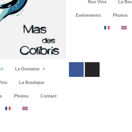
Nos Vins
La Bou
Evènements
Photos
F
I
il
Le Domaine
a
n
c
s
Vins
La Boutique
e
t
b
a
s
Photos
Contact
o
g
o
r
k
a
m