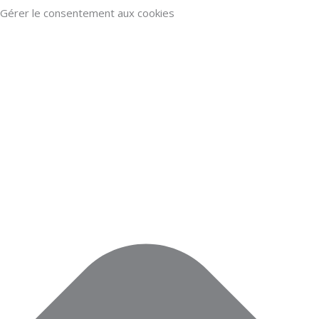
Aller
Marketing
Fonctionnel
Statistiques
Préférences
Gérer le consentement aux cookies
au
contenu